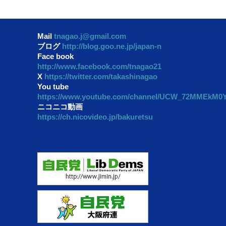
Mail
tnagao.j@gmail.com
ブログ
http://blog.goo.ne.jp/japan-n
Face book
http://www.facebook.com/tnagao21
X
https://twitter.com/takashinagao
You tube
https://www.youtube.com/channel/UCW_72MMEkM
ニコニコ動画
https://ch.nicovideo.jp/bakuretsu