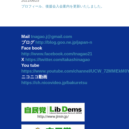
2021/06/25
プロフィール、後援会入会案内を更新いたしました。
Mail
tnagao.j@gmail.com
ブログ
http://blog.goo.ne.jp/japan-n
Face book
http://www.facebook.com/tnagao21
X
https://twitter.com/takashinagao
You tube
https://www.youtube.com/channel/UCW_72MMEkM
ニコニコ動画
https://ch.nicovideo.jp/bakuretsu