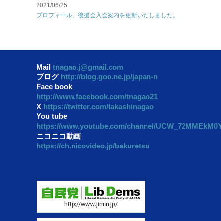
2021/06/25
プロフィール、後援会入会案内を更新いたしました。
Mail
tnagao.j@gmail.com
ブログ
http://blog.goo.ne.jp/japan-n
Face book
http://www.facebook.com/tnagao21
X
https://twitter.com/takashinagao
You tube
https://www.youtube.com/channel/UCW_72MMEkM
ニコニコ動画
https://ch.nicovideo.jp/bakuretsu