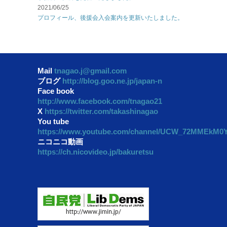
2021/06/25
プロフィール、後援会入会案内を更新いたしました。
Mail
tnagao.j@gmail.com
ブログ
http://blog.goo.ne.jp/japan-n
Face book
http://www.facebook.com/tnagao21
X
https://twitter.com/takashinagao
You tube
https://www.youtube.com/channel/UCW_72MMEkM
ニコニコ動画
https://ch.nicovideo.jp/bakuretsu