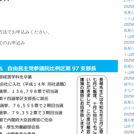
のイ
2025/
長尾
ント
2025/
長尾
方法でお申込みください。
トは
４でのお申込み
2025/
長尾
トは
2025/
長尾
トは
2025/
保守
きな
2025/
長尾
のイ
2025/
勝兵
は終
2025/