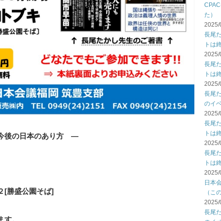
CPA
た）
2025/
長尾
トは
2025/
長尾
トは
2025/
長尾
のイ
2025/
長尾
トは
今後の日本のあり方 ―
2025/
長尾
トは
2025/
日本
勝盛公園そば]
（こ
2025/
長尾
ます。