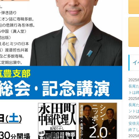
イ
2025/
長尾
トは
2025/
長尾
ント
2025/
安倍
終了
2025/