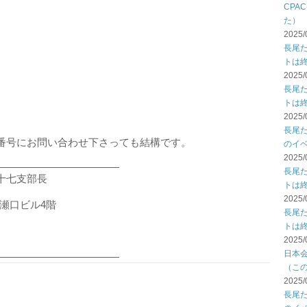
CPA
た）
2025/
長尾
トは
2025/
長尾
トは
2025/
長尾
番号にお問い合わせ下さっても結構です。
のイ
2025/
――――――――――――
長尾
十七支部長
トは
2025/
-8瀬口ビル4階
長尾
トは
2025/
日本
――――――――――――
（こ
2025/
長尾