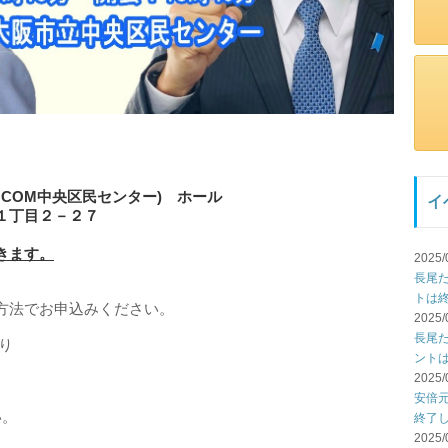
:COM中央区民センター) ホール
イ
丁目２－２７
きます。
2025/
長尾
トは
方法でお申込みください。
2025/
長尾
り
ント
2025/
安倍
い。
終了
2025/