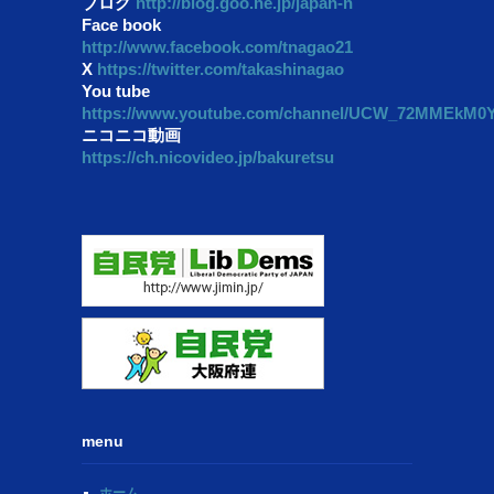
ブログ
http://blog.goo.ne.jp/japan-n
Face book
http://www.facebook.com/tnagao21
X
https://twitter.com/takashinagao
You tube
https://www.youtube.com/channel/UCW_72MMEkM
ニコニコ動画
https://ch.nicovideo.jp/bakuretsu
menu
ホーム