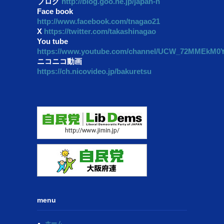
ブログ
http://blog.goo.ne.jp/japan-n
Face book
http://www.facebook.com/tnagao21
X
https://twitter.com/takashinagao
You tube
https://www.youtube.com/channel/UCW_72MMEkM
ニコニコ動画
https://ch.nicovideo.jp/bakuretsu
menu
ホーム